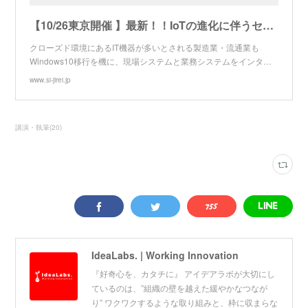
【10/26東京開催 】最新！！IoTの進化に伴うセキュリティの脅威セミナー | ディーアイエスソリューションSI事例サイト
クローズド環境にあるIT機器が多いとされる製造業・流通業も
Windows10移行を機に、現場システムと業務システムをインタ…
www.si-jirei.jp
講演・執筆
(
20
)
IdeaLabs. | Working Innovation
『好奇心を、カタチに』 アイデアラボが大切にし
ているのは、”組織の壁を越えた緩やかなつなが
り” ワクワクするような取り組みと、枠に収まらな