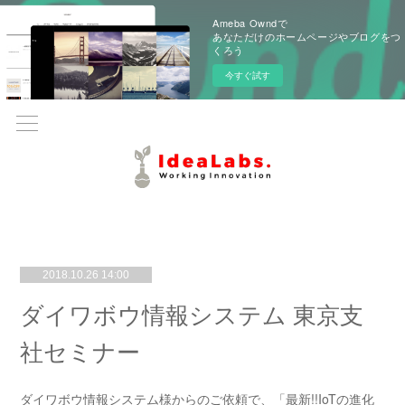
Ameba Owndで
あなただけのホームページやブログをつ
くろう
今すぐ試す
2018.10.26 14:00
ダイワボウ情報システム 東京支
社セミナー
ダイワボウ情報システム様からのご依頼で、「最新!!IoTの進化