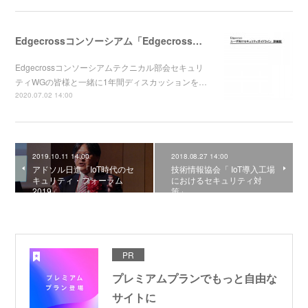
Edgecrossコンソーシアム「Edgecrossセキュリティガイドライン 詳細版 ver1.0.0」をリリース
Edgecrossコンソーシアムテクニカル部会セキュリ
ティWGの皆様と一緒に1年間ディスカッションを…
2020.07.02 14:00
2019.10.11 14:00
2018.08.27 14:00
アドソル日進「IoT時代のセ
技術情報協会「 IoT導入工場
キュリティ・フォーラム
におけるセキュリティ対
2019」
策」
PR
プレミアムプランでもっと自由な
サイトに